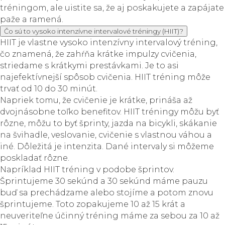
tréningom, ale uistite sa, že aj poskakujete a zapájate
paže a ramená.
Čo sú to vysoko intenzívne intervalové tréningy (HIIT)?
HIIT je vlastne vysoko intenzívny intervalový tréning,
čo znamená, že zahŕňa krátke impulzy cvičenia,
striedame s krátkymi prestávkami. Je to asi
najefektívnejší spôsob cvičenia. HIIT tréning môže
trvať od 10 do 30 minút.
Napriek tomu, že cvičenie je krátke, prináša až
dvojnásobne toľko benefitov. HIIT tréningy môžu byť
rôzne, môžu to byť šprinty, jazda na bicykli, skákanie
na švihadle, veslovanie, cvičenie s vlastnou váhou a
iné. Dôležitá je intenzita. Dané intervaly si môžeme
poskladať rôzne.
Napríklad HIIT tréning v podobe šprintov.
Šprintujeme 30 sekúnd a 30 sekúnd máme pauzu
buď sa prechádzame alebo stojíme a potom znovu
šprintujeme. Toto zopakujeme 10 až 15 krát a
neuveriteľne účinný tréning máme za sebou za 10 až