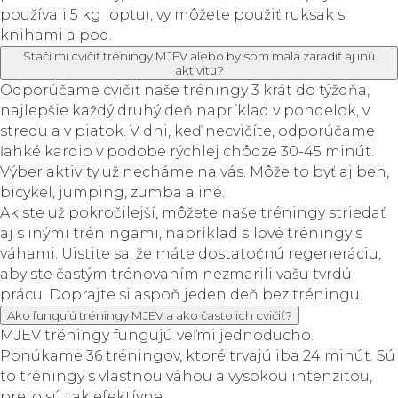
používali 5 kg loptu), vy môžete použiť ruksak s
knihami a pod.
Stačí mi cvičiť tréningy MJEV alebo by som mala zaradiť aj inú
aktivitu?
Odporúčame cvičiť naše tréningy 3 krát do týždňa,
najlepšie každý druhý deň napríklad v pondelok, v
stredu a v piatok. V dni, keď necvičíte, odporúčame
ľahké kardio v podobe rýchlej chôdze 30-45 minút.
Výber aktivity už necháme na vás. Môže to byť aj beh,
bicykel, jumping, zumba a iné.
Ak ste už pokročilejší, môžete naše tréningy striedať
aj s inými tréningami, napríklad silové tréningy s
váhami. Uistite sa, že máte dostatočnú regeneráciu,
aby ste častým trénovaním nezmarili vašu tvrdú
prácu. Doprajte si aspoň jeden deň bez tréningu.
Ako fungujú tréningy MJEV a ako často ich cvičiť?
MJEV tréningy fungujú veľmi jednoducho.
Ponúkame 36 tréningov, ktoré trvajú iba 24 minút. Sú
to tréningy s vlastnou váhou a vysokou intenzitou,
preto sú tak efektívne.