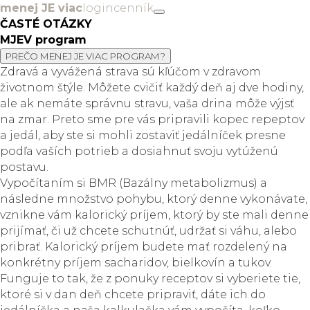
menej JE viac
login
cenník
ČASTÉ OTÁZKY
MJEV program
PREČO MENEJ JE VIAC PROGRAM?
Zdravá a vyvážená strava sú kľúčom v zdravom
životnom štýle. Môžete cvičiť každý deň aj dve hodiny,
ale ak nemáte správnu stravu, vaša drina môže výjsť
na zmar. Preto sme pre vás pripravili kopec repeptov
a jedál, aby ste si mohli zostaviť jedálníček presne
podľa vaších potrieb a dosiahnuť svoju vytúženú
postavu.
Vypočítaním si BMR (Bazálny metabolizmus) a
následne množstvo pohybu, ktorý denne vykonávate,
vznikne vám kalorický príjem, ktorý by ste mali denne
prijímať, či už chcete schutnúť, udržať si váhu, alebo
pribrať. Kalorický príjem budete mať rozdelený na
konkrétny príjem sacharidov, bielkovín a tukov.
Funguje to tak, že z ponuky receptov si vyberiete tie,
ktoré si v dan deň chcete pripraviť, dáte ich do