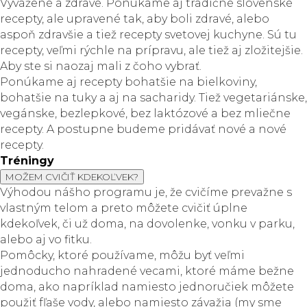
Vyvážené a zdravé. Ponúkame aj tradičné slovenské
recepty, ale upravené tak, aby boli zdravé, alebo
aspoň zdravšie a tiež recepty svetovej kuchyne. Sú tu
recepty, veľmi rýchle na prípravu, ale tiež aj zložitejšie.
Aby ste si naozaj mali z čoho vybrať.
Ponúkame aj recepty bohatšie na bielkoviny,
bohatšie na tuky a aj na sacharidy. Tiež vegetariánske,
vegánske, bezlepkové, bez laktózové a bez mliečne
recepty. A postupne budeme pridávať nové a nové
recepty.
Tréningy
MOŽEM CVIČIŤ KDEKOĽVEK?
Výhodou nášho programu je, že cvičíme prevažne s
vlastným telom a preto môžete cvičiť úplne
kdekoľvek, či už doma, na dovolenke, vonku v parku,
alebo aj vo fitku.
Pomôcky, ktoré používame, môžu byť veľmi
jednoducho nahradené vecami, ktoré máme bežne
doma, ako napríklad namiesto jednoručiek môžete
použiť fľaše vody, alebo namiesto závažia (my sme