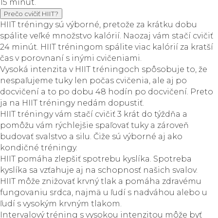
15 minút.
Prečo cvičiť HIIT?
HIIT tréningy sú výborné, pretože za krátku dobu
spálite veľké množstvo kalórií. Naozaj vám stačí cvičiť
24 minút. HIIT tréningom spálite viac kalórií za kratší
čas v porovnaní s inými cvičeniami.
Vysoká intenzita v HIIT tréningoch spôsobuje to, že
nespaľujeme tuky len počas cvičenia, ale aj po
docvičení a to po dobu 48 hodín po docvičení. Preto
ja na HIIT tréningy nedám dopustiť.
HIIT tréningy vám stačí cvičiť 3 krát do týždňa a
pomôžu vám rýchlejšie spaľovať tuky a zároveň
budovať svalstvo a silu. Čiže sú výborné aj ako
kondičné tréningy.
HIIT pomáha zlepšiť spotrebu kyslíka. Spotreba
kyslíka sa vzťahuje aj na schopnosť našich svalov.
HIIT môže znižovať krvný tlak a pomáha zdravému
fungovaniu srdca, najmä u ľudí s nadváhou alebo u
ľudí s vysokým krvným tlakom.
Intervalový tréning s vysokou intenzitou môže byť