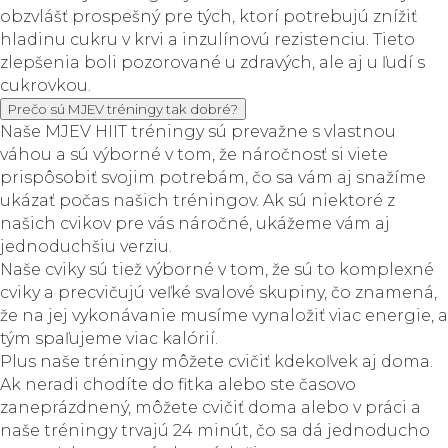
obzvlášť prospešný pre tých, ktorí potrebujú znížiť
hladinu cukru v krvi a inzulínovú rezistenciu. Tieto
zlepšenia boli pozorované u zdravých, ale aj u ľudí s
cukrovkou.
Prečo sú MJEV tréningy tak dobré?
Naše MJEV HIIT tréningy sú prevažne s vlastnou
váhou a sú výborné v tom, že náročnosť si viete
prispôsobiť svojim potrebám, čo sa vám aj snažíme
ukázať počas našich tréningov. Ak sú niektoré z
našich cvikov pre vás náročné, ukážeme vám aj
jednoduchšiu verziu.
Naše cviky sú tiež výborné v tom, že sú to komplexné
cviky a precvičujú veľké svalové skupiny, čo znamená,
že na jej vykonávanie musíme vynaložiť viac energie, a
tým spaľujeme viac kalórií.
Plus naše tréningy môžete cvičiť kdekoľvek aj doma.
Ak neradi chodíte do fitka alebo ste časovo
zaneprázdnený, môžete cvičiť doma alebo v práci a
naše tréningy trvajú 24 minút, čo sa dá jednoducho