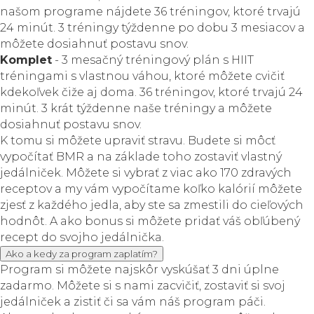
našom programe nájdete 36 tréningov, ktoré trvajú
24 minút. 3 tréningy týždenne po dobu 3 mesiacov a
môžete dosiahnuť postavu snov.
Komplet
- 3 mesačný tréningový plán s HIIT
tréningami s vlastnou váhou, ktoré môžete cvičiť
kdekoľvek čiže aj doma. 36 tréningov, ktoré trvajú 24
minút. 3 krát týždenne naše tréningy a môžete
dosiahnuť postavu snov.
K tomu si môžete upraviť stravu. Budete si môcť
vypočítať BMR a na základe toho zostaviť vlastný
jedálniček. Môžete si vybrať z viac ako 170 zdravých
receptov a my vám vypočítame koľko kalórií môžete
zjesť z každého jedla, aby ste sa zmestili do cieľových
hodnôt. A ako bonus si môžete pridať váš obľúbený
recept do svojho jedálnička.
Ako a kedy za program zaplatím?
Program si môžete najskôr vyskúšať 3 dni úplne
zadarmo. Môžete si s nami zacvičiť, zostaviť si svoj
jedálniček a zistiť či sa vám náš program páči.