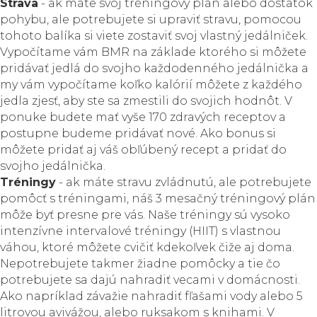
Strava
- ak máte svoj tréningový plán alebo dostatok
pohybu, ale potrebujete si upraviť stravu, pomocou
tohoto balíka si viete zostaviť svoj vlastný jedálniček.
Vypočítame vám BMR na základe ktorého si môžete
pridávať jedlá do svojho každodenného jedálnička a
my vám vypočítame koľko kalórií môžete z každého
jedla zjesť, aby ste sa zmestili do svojich hodnôt. V
ponuke budete mať vyše 170 zdravých receptov a
postupne budeme pridávať nové. Ako bonus si
môžete pridať aj váš obľúbený recept a pridať do
svojho jedálnička.
Tréningy
- ak máte stravu zvládnutú, ale potrebujete
pomôcť s tréningami, náš 3 mesačný tréningový plán
môže byť presne pre vás. Naše tréningy sú vysoko
intenzívne intervalové tréningy (HIIT) s vlastnou
váhou, ktoré môžete cvičiť kdekoľvek čiže aj doma.
Nepotrebujete takmer žiadne pomôcky a tie čo
potrebujete sa dajú nahradiť vecami v domácnosti.
Ako napríklad závažie nahradiť fľašami vody alebo 5
litrovou avivážou, alebo ruksakom s knihami. V