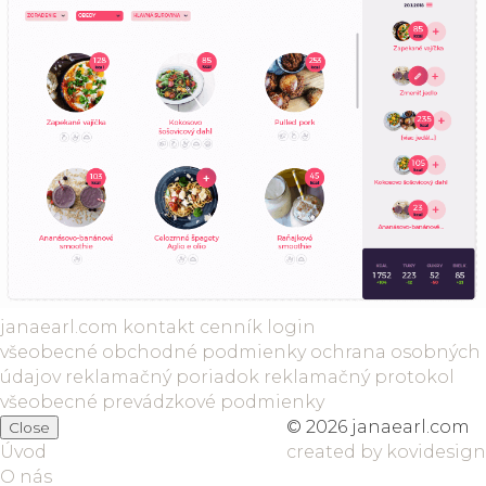
janaearl.com
kontakt
cenník
login
všeobecné obchodné podmienky
ochrana osobných
údajov
reklamačný poriadok
reklamačný protokol
všeobecné prevádzkové podmienky
© 2026 janaearl.com
Close
Úvod
created by kovidesign
O nás