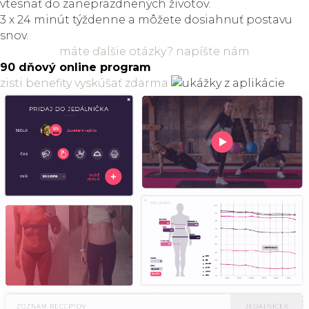
vtesnať do zaneprázdnených životov.
3 x 24 minút týždenne a môžete dosiahnuť postavu
snov.
máte ďalšie otázky? napíšte nám
90 dňový online program
zisti benefity
vyskúšať zdarma