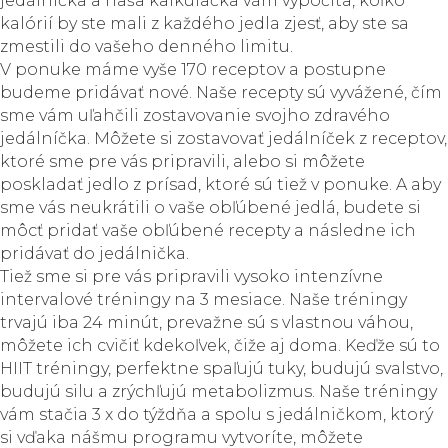
jedálníčka a naša kalkulačka vám vypočíta, koľko
kalórií by ste mali z každého jedla zjesť, aby ste sa
zmestili do vašeho denného limitu.
V ponuke máme vyše 170 receptov a postupne
budeme pridávať nové. Naše recepty sú vyvážené, čím
sme vám uľahčili zostavovanie svojho zdravého
jedálníčka. Môžete si zostavovať jedálníček z receptov,
ktoré sme pre vás pripravili, alebo si môžete
poskladať jedlo z prísad, ktoré sú tiež v ponuke. A aby
sme vás neukrátili o vaše obľúbené jedlá, budete si
môcť pridať vaše obľúbené recepty a následne ich
pridávať do jedálnička.
Tiež sme si pre vás pripravili vysoko intenzívne
intervalové tréningy na 3 mesiace. Naše tréningy
trvajú iba 24 minút, prevažne sú s vlastnou váhou,
môžete ich cvičiť kdekoľvek, čiže aj doma. Keďže sú to
HIIT tréningy, perfektne spaľujú tuky, budujú svalstvo,
budujú silu a zrýchľujú metabolizmus. Naše tréningy
vám stačia 3 x do týždňa a spolu s jedálničkom, ktorý
si vďaka nášmu programu vytvoríte, môžete