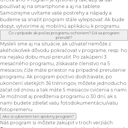
používať aj na smartphone a aj na tablete.
Samozrejme uvítame vaše postrehy a nápady a
budeme sa snažiť program stále vylepšovať. Ak bude
dopyt, vytvoríme aj mobilnú aplikáciu k programu.
Čo v prípade ak počas programu ochoriem? Dá sa program
prerušiť?
Mysleli sme aj na situácie, ak užívateľ nemôže z
akéhokoľvek dôvodu pokračovať v programe, resp. ho
na nejakú dobu musí prerušiť. Po zakúpení 3
mesačného programu, získavate členstvo na 5
mesiacov, čiže máte priestor na prípadné prerušenie
programu. Ak program poctivo dodržiavate, po
ukončení všetkých 36 tréningov, môžete jednoducho
začať od znovu a tak máte 5 mesiacov cvičenia s nami.
Je možnosť aj predĺženia programu o 30 dní, ak s
nami budete zdieľať vašu fotodokumentáciu/vašu
fotopremenu.
Ako si vyberiem ten správny program?
Náš program si môžete zakúpiť v troch verziách: