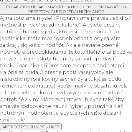
ČO AK ZJEM NEJAKÚ MAŠKRTU A NECHCEM JU PRIDÁVAŤ DO
RECEPTOV, ALE DO JEDÁLNIČKA ANO?
Aj na toto sme mysleli. Pripravili sme pre vás tlačidlo /
možnosť pridať “prázdne kalórie”. Ak viete presné
nutričné hodnoty jedla, ktoré si chcete pridať do
jedálnička, máte možnosť ich pridať a ony sa vám
zarátajú do vašich hodnôt. Ak ale neviete presné
hodnoty a predpokladáme, že toto tlačidlo sa používa
prevažne na maškrty, hodnoty sa budú pridávať
trošku ináč, ako pri presnom recepte s hodnotami.
Kalórie sa pridajú presne podľa vašej voľby, ale
makroživiny (bielkoviny, sacharidy a tuky) sa budú
rovnomerne odratávať, keďže maškrty obsahujú veľa
rafinovaného cukru a nezdravých tukov, než zdravé a
potrebné živiny. Má to svoj zmysel, hlavne taký, aby
sme vás zodpovedne naučili výberu potravín a tiež
nutričným hodnotám, a aby ste rýchlejšie dosiahli
svoje ciele.
AKÉ RECEPTY SÚ V PONUKE?