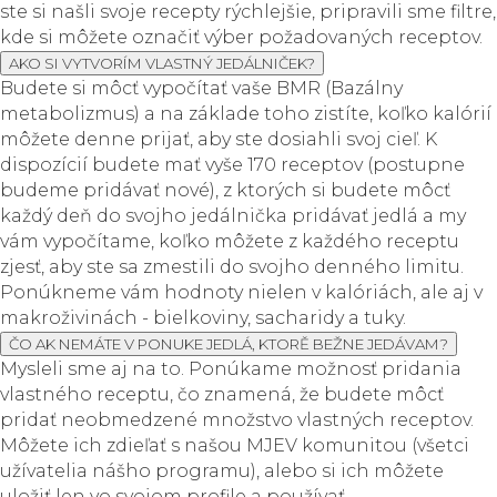
ste si našli svoje recepty rýchlejšie, pripravili sme filtre,
kde si môžete označiť výber požadovaných receptov.
AKO SI VYTVORÍM VLASTNÝ JEDÁLNIČEK?
Budete si môcť vypočítať vaše BMR (Bazálny
metabolizmus) a na základe toho zistíte, koľko kalórií
môžete denne prijať, aby ste dosiahli svoj cieľ. K
dispozícií budete mať vyše 170 receptov (postupne
budeme pridávať nové), z ktorých si budete môcť
každý deň do svojho jedálnička pridávať jedlá a my
vám vypočítame, koľko môžete z každého receptu
zjesť, aby ste sa zmestili do svojho denného limitu.
Ponúkneme vám hodnoty nielen v kalóriách, ale aj v
makroživinách - bielkoviny, sacharidy a tuky.
ČO AK NEMÁTE V PONUKE JEDLÁ, KTORĚ BEŽNE JEDÁVAM?
Mysleli sme aj na to. Ponúkame možnosť pridania
vlastného receptu, čo znamená, že budete môcť
pridať neobmedzené množstvo vlastných receptov.
Môžete ich zdieľať s našou MJEV komunitou (všetci
užívatelia nášho programu), alebo si ich môžete
uložiť len vo svojom profile a používať.