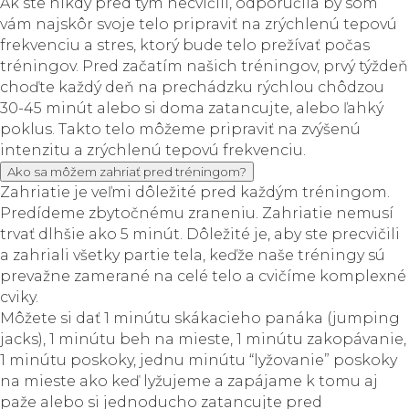
Ak ste nikdy pred tým necvičili, odporučila by som
vám najskôr svoje telo pripraviť na zrýchlenú tepovú
frekvenciu a stres, ktorý bude telo prežívať počas
tréningov. Pred začatím našich tréningov, prvý týždeň
choďte každý deň na prechádzku rýchlou chôdzou
30-45 minút alebo si doma zatancujte, alebo ľahký
poklus. Takto telo môžeme pripraviť na zvýšenú
intenzitu a zrýchlenú tepovú frekvenciu.
Ako sa môžem zahriať pred tréningom?
Zahriatie je veľmi dôležité pred každým tréningom.
Predídeme zbytočnému zraneniu. Zahriatie nemusí
trvať dlhšie ako 5 minút. Dôležité je, aby ste precvičili
a zahriali všetky partie tela, keďže naše tréningy sú
prevažne zamerané na celé telo a cvičíme komplexné
cviky.
Môžete si dať 1 minútu skákacieho panáka (jumping
jacks), 1 minútu beh na mieste, 1 minútu zakopávanie,
1 minútu poskoky, jednu minútu “lyžovanie” poskoky
na mieste ako keď lyžujeme a zapájame k tomu aj
paže alebo si jednoducho zatancujte pred