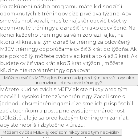
Po zakúpení nášho programu máte k dispozícií
odomknutých 6 tréningov čiže prvé dva týždne. Aby
sme vás motivovali, musíte najskôr odcvičiť všetky
odomknuté tréningy a označiť ich ako odcvičené. Na
konci každého tréningu sa vám zobrazí fajka, na
ktorú kliknete a tým označíte tréning za odcvičený.
MJEV tréningy odporúčame cvičiť 3 krát do týždňa. Ak
ste pokročilý, môžete cvičiť viac krát a to 4 až 5 krát. Ak
budete cvičiť viac krát ako 3 krát v týždni, môžete
kľudne niektoré tréningy opakovať.
Môžem cvičiť s MJEV aj keď som nikdy pred tým necvičila vysoko
intenzívne intervalové tréningy?
Môžete kľudne cvičiť s MJEV ak ste nikdy pred tým
necvičili vysoko intenzívne tréningy. Začali sme s
jednoduchšími tréningami čiže sme ich prispôsobili
začiatočníkom a postupne zvyšujeme náročnosť.
Dôležité, ale je sa pred každým tréningom zahriať,
aby ste neprišli zbytočne k úrazu.
Môžem cvičiť s MJEV aj keď som nikdy pred tým necvičila?