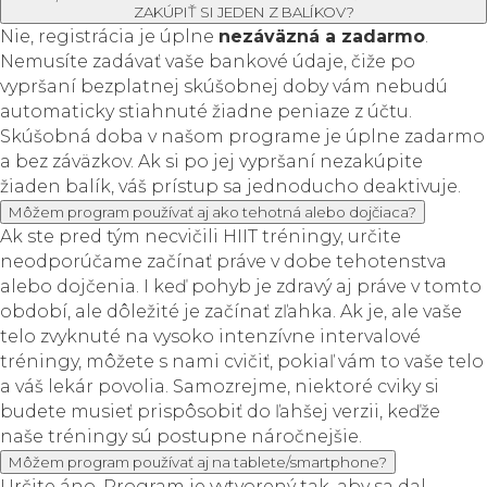
ZAKÚPIŤ SI JEDEN Z BALÍKOV?
Nie, registrácia je úplne
nezáväzná a zadarmo
.
Nemusíte zadávať vaše bankové údaje, čiže po
vypršaní bezplatnej skúšobnej doby vám nebudú
automaticky stiahnuté žiadne peniaze z účtu.
Skúšobná doba v našom programe je úplne zadarmo
a bez záväzkov. Ak si po jej vypršaní nezakúpite
žiaden balík, váš prístup sa jednoducho deaktivuje.
Môžem program používať aj ako tehotná alebo dojčiaca?
Ak ste pred tým necvičili HIIT tréningy, určite
neodporúčame začínať práve v dobe tehotenstva
alebo dojčenia. I keď pohyb je zdravý aj práve v tomto
období, ale dôležité je začínať zľahka. Ak je, ale vaše
telo zvyknuté na vysoko intenzívne intervalové
tréningy, môžete s nami cvičiť, pokiaľ vám to vaše telo
a váš lekár povolia. Samozrejme, niektoré cviky si
budete musieť prispôsobiť do ľahšej verzii, keďže
naše tréningy sú postupne náročnejšie.
Môžem program používať aj na tablete/smartphone?
Určite áno. Program je vytvorený tak, aby sa dal