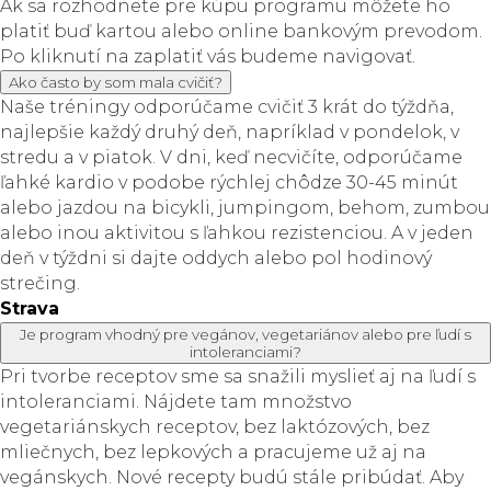
Ak sa rozhodnete pre kúpu programu môžete ho
platiť buď kartou alebo online bankovým prevodom.
Po kliknutí na zaplatiť vás budeme navigovať.
Ako často by som mala cvičiť?
Naše tréningy odporúčame cvičiť 3 krát do týždňa,
najlepšie každý druhý deň, napríklad v pondelok, v
stredu a v piatok. V dni, keď necvičíte, odporúčame
ľahké kardio v podobe rýchlej chôdze 30-45 minút
alebo jazdou na bicykli, jumpingom, behom, zumbou
alebo inou aktivitou s ľahkou rezistenciou. A v jeden
deň v týždni si dajte oddych alebo pol hodinový
strečing.
Strava
Je program vhodný pre vegánov, vegetariánov alebo pre ľudí s
intoleranciami?
Pri tvorbe receptov sme sa snažili myslieť aj na ľudí s
intoleranciami. Nájdete tam množstvo
vegetariánskych receptov, bez laktózových, bez
mliečnych, bez lepkových a pracujeme už aj na
vegánskych. Nové recepty budú stále pribúdať. Aby