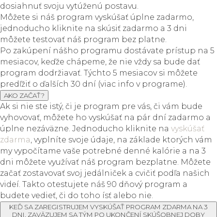
dosiahnuť svoju vytúženú postavu.
Môžete si náš program vyskúšať úplne zadarmo,
jednoducho kliknite na skúsiť zadarmo a 3 dni
môžete testovať náš program bez platne.
Po zakúpení nášho programu dostávate prístup na 5
mesiacov, keďže chápeme, že nie vždy sa bude dať
program dodržiavať. Týchto 5 mesiacov si môžete
predľžiť o ďalších 30 dní (viac info v programe).
AKO ZAČAŤ?
Ak si nie ste istý, či je program pre vás, či vám bude
vyhovovať, môžete ho vyskúšať na pár dní zadarmo a
úplne nezáväzne. Jednoducho kliknite na
vyskúšať
zdarma
, vyplníte svoje údaje, na základe ktorých vám
my vypočítame vaše potrebné denné kalórie a na 3
dni môžete využívať náš program bezplatne. Môžete
začať zostavovať svoj jedálniček a cvičiť podľa našich
videí. Takto otestujete náš 90 dňový program a
budete vedieť, či do toho ísť alebo nie.
KEĎ SA ZAREGISTRUJEM VYSKÚŠAŤ PROGRAM ZDARMA NA 3
DNI, ZAVÄZUJEM SA TÝM PO UKONČENÍ SKÚŠOBNEJ DOBY